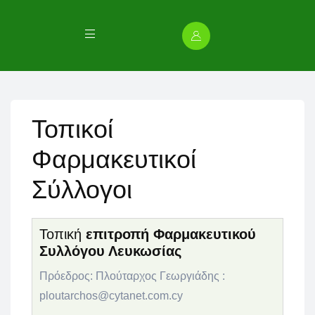
Τοπικοί
Φαρμακευτικοί
Σύλλογοι
Τ
οπική
επιτροπή Φαρμακευτικού
Συλλόγου Λευκωσίας
Πρόεδρος:
Πλούταρχος Γεωργιάδης :
ploutarchos@cytanet.com.cy