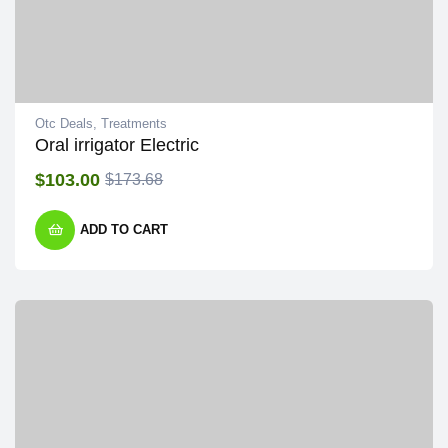
Otc Deals
,
Treatments
Oral irrigator Electric
$
103.00
$
173.68
ADD TO CART