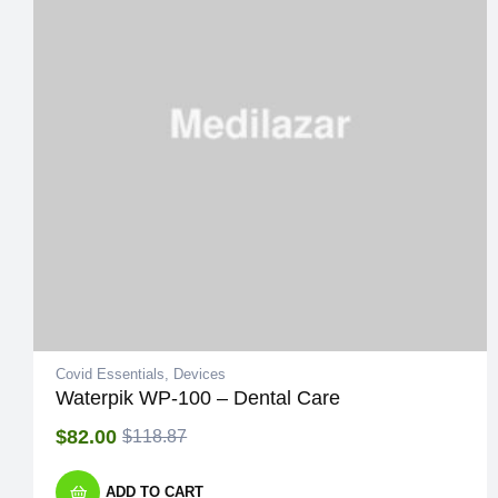
Covid Essentials
,
Devices
Waterpik WP-100 – Dental Care
$
82.00
$
118.87
ADD TO CART