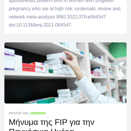
spontaneous preterm birth in women with singleton
pregnancy who are at high risk: systematic review and
network meta-analysis BMJ 2022;376:e064547
doi:10.1136/bmj-2021-064547.
POSTED ON:
10/06/2023
Mήνυμα της FIP για την