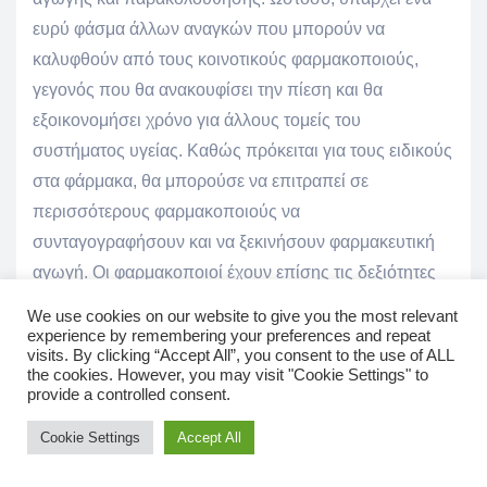
ευρύ φάσμα άλλων αναγκών που μπορούν να
καλυφθούν από τους κοινοτικούς φαρμακοποιούς,
γεγονός που θα ανακουφίσει την πίεση και θα
εξοικονομήσει χρόνο για άλλους τομείς του
συστήματος υγείας. Καθώς πρόκειται για τους ειδικούς
στα φάρμακα, θα μπορούσε να επιτραπεί σε
περισσότερους φαρμακοποιούς να
συνταγογραφήσουν και να ξεκινήσουν φαρμακευτική
αγωγή. Οι φαρμακοποιοί έχουν επίσης τις δεξιότητες
να αναλάβουν τη διαχείριση ασθενών με μακροχρόνιες
We use cookies on our website to give you the most relevant
παθήσεις όπως ο διαβήτης. Απαιτούνται βελτιώσεις
experience by remembering your preferences and repeat
visits. By clicking “Accept All”, you consent to the use of ALL
και πρόοδος σε όλες τις χώρες και τις περιοχές του
the cookies. However, you may visit "Cookie Settings" to
κόσμου εάν θέλουμε να επιτύχουμε καθολική κάλυψη
provide a controlled consent.
υγείας».
Cookie Settings
Accept All