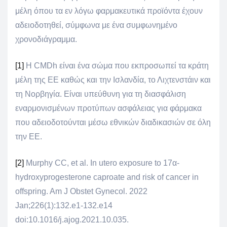
μέλη όπου τα εν λόγω φαρμακευτικά προϊόντα έχουν
αδειοδοτηθεί, σύμφωνα με ένα συμφωνημένο
χρονοδιάγραμμα.
[1]
H CMDh είναι ένα σώμα που εκπροσωπεί τα κράτη
μέλη της ΕΕ καθώς και την Ισλανδία, το Λιχτενστάιν και
τη Νορβηγία. Είναι υπεύθυνη για τη διασφάλιση
εναρμονισμένων προτύπων ασφάλειας για φάρμακα
που αδειοδοτούνται μέσω εθνικών διαδικασιών σε όλη
την ΕΕ.
[2]
Murphy CC, et al. In utero exposure to 17α-
hydroxyprogesterone caproate and risk of cancer in
offspring. Am J Obstet Gynecol. 2022
Jan;226(1):132.e1-132.e14
doi:10.1016/j.ajog.2021.10.035.